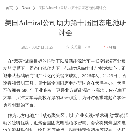
首页
ꄲ
News
ꄲ
美国Admiral公司助力第十届固态电池研讨会
美国Admiral公司助力第十届固态电池研
讨会
浏览量：
206
2026年3月24日
11:25
ꄀ
收藏
ꄘ
在“双碳”战略目标的推动下以及新能源汽车与低空经济产业爆
发的背景下，固态电池作为下一代动力和储能电池技术核心，正
迎来从基础研究到产业化的关键突破期。
2026
年
3
月
21-23
日，恰
逢春和景明三月，第十届全国固态电池研讨会在天津举办。天津
不仅拥有
600
年工业底蕴，更是北方新能源产业高地，依托南开
大学、天津大学等高校深厚的科研积淀，为研讨会搭建起产学研
协同创新的平台。
作为北方电池产业核心聚集区，以“产业实践+学术研究”双轮驱
动的独特优势，汇聚全国固态电池领域智慧。会议将聚焦固态电
池关键材料创制、物质有序输运、界面稳定性调控等议题，依托