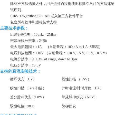
除标准方法选择之外，用户也可通过拖拽图标建立自己的方法或测
试序列
LabVIEW,Python,C++ API嵌入第三方软件平台
包含所有软件和远程技术支持
主要技术参数：
EIS频率范围：10μHz - 2MHz
交流振幅分辨率：24Bit
最大电流范围：±1A (自动量程
：100 nA to 1 A 8量程
）
电压扫描范围：±10V （自动量程
：±10 V, ±5 V, ±1 V, ±0.5 V
）
电流分辨率：0.003% of range, down to 3pA
电压分辨率：15 μV
支持的
直流实验技术：
循环伏安（CV）
线性扫描 （LSV）
线性扫描（Tafel扫描）
计时电流/计时库伦（CA）
差分脉冲伏安（DPV）
常规脉冲伏安（NPV）
双恒电位 RRDE
阶梯伏安