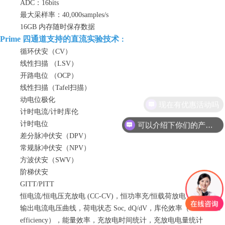
ADC：16bits
最大采样率：40,000samples/s
16GB 内存随时保存数据
Prime 四通道
支持的直流实验技术
：
循环伏安（CV）
线性扫描 （LSV）
开路电位 （OCP）
线性扫描（Tafel扫描）
动电位极化
现在有优惠活动吗
计时电流/计时库伦
可以介绍下你们的产品么
计时电位
差分脉冲伏安（DPV）
常规脉冲伏安（NPV）
方波伏安（SWV）
阶梯伏安
GITT/PITT
恒电流/恒电压充放电 (CC-CV)，恒功率充/恒载荷放电 (CP/CR)
输出电流电压曲线，荷电状态 Soc, dQ/dV，库伦效率（Coulombic
efficiency），能量效率，充放电时间统计，充放电电量统计